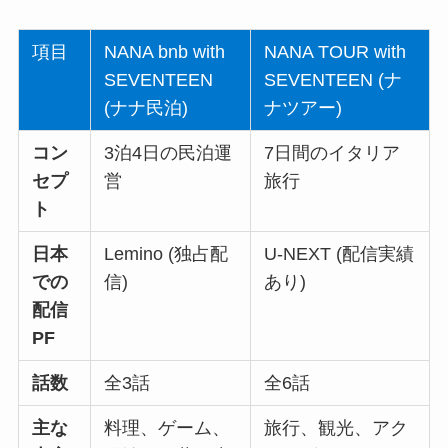
項目
NANA bnb with
NANA TOUR with
SEVENTEEN
SEVENTEEN (ナ
(ナナ民泊)
ナツアー)
コン
3泊4日の民泊運
7日間のイタリア
セプ
営
旅行
ト
日本
Lemino (独占配
U-NEXT (配信実績
での
信)
あり)
配信
PF
話数
全3話
全6話
主な
料理、ゲーム、
旅行、観光、アク