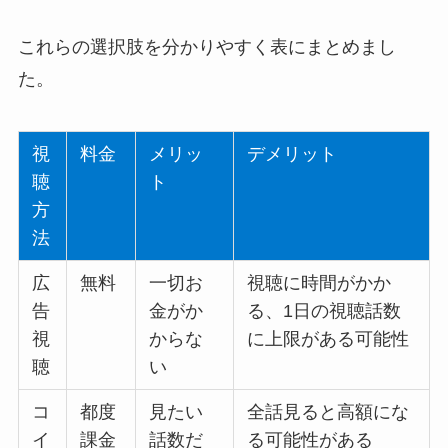
これらの選択肢を分かりやすく表にまとめまし
た。
視
料金
メリッ
デメリット
聴
ト
方
法
広
無料
一切お
視聴に時間がかか
告
金がか
る、1日の視聴話数
視
からな
に上限がある可能性
聴
い
コ
都度
見たい
全話見ると高額にな
イ
課金
話数だ
る可能性がある