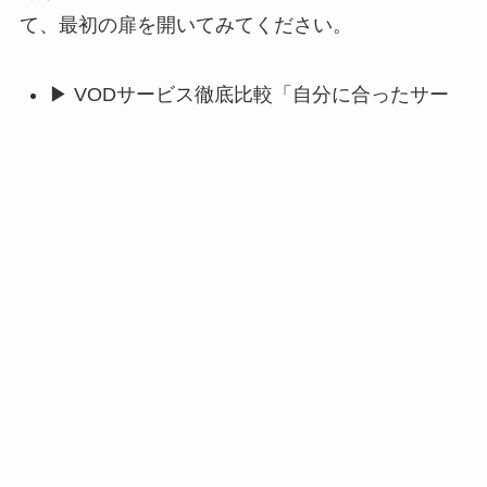
て、最初の扉を開いてみてください。
▶ VODサービス徹底比較「自分に合ったサー
ビスはどれ？」料金、作品数、特徴で主要サー
ビスを徹底比較。後悔しないための選び方が、
ここで全てわかります。
▶ 今月の注目作品レビュー「今、何を見るべ
き？」ミレールが厳選した、今月絶対に見るべ
き映画・ドラマ・アニメの深掘りレビュー。あ
なたの心を震わせる一本がきっと見つかりま
す。
▶ VOD基本の『き』「そもそもVODって
何？」という初心者の方へ。サービスの仕組み
から専門用語まで、世界一やさしく解説しま
す。ここから始めれば、もう何も怖くありませ
ん。