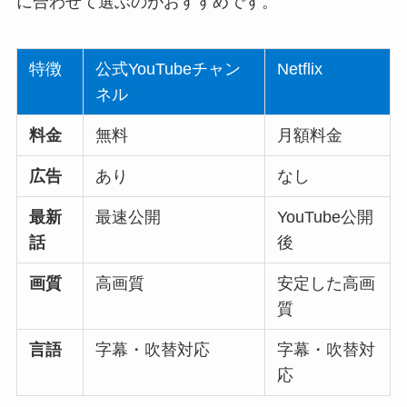
に合わせて選ぶのがおすすめです。
特徴
公式YouTubeチャン
Netflix
ネル
料金
無料
月額料金
広告
あり
なし
最新
最速公開
YouTube公開
話
後
画質
高画質
安定した高画
質
言語
字幕・吹替対応
字幕・吹替対
応