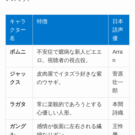
キャラ
特徴
日本
クター
語声
名
優
ポムニ
不安症で臆病な新人ピエエ
Arra
ロ。視聴者の視点役。
n
ジャッ
皮肉屋でイタズラ好きな紫
菅原
クス
のウサギ。
壮一
郎
ラガタ
常に楽観的であろうとする
本間
心優しい人形。
詩織
ガング
感情が仮面に左右される繊
王怜
ル
細なリボン。
馨