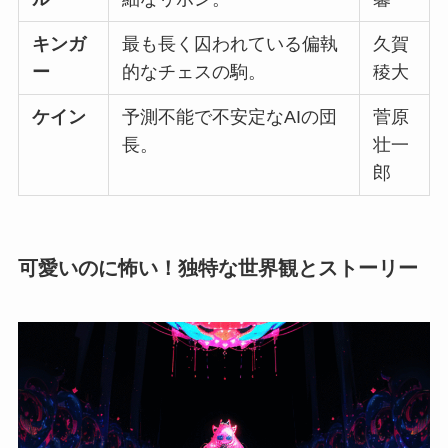
キンガ
最も長く囚われている偏執
久賀
ー
的なチェスの駒。
稜大
ケイン
予測不能で不安定なAIの団
菅原
長。
壮一
郎
可愛いのに怖い！独特な世界観とストーリー