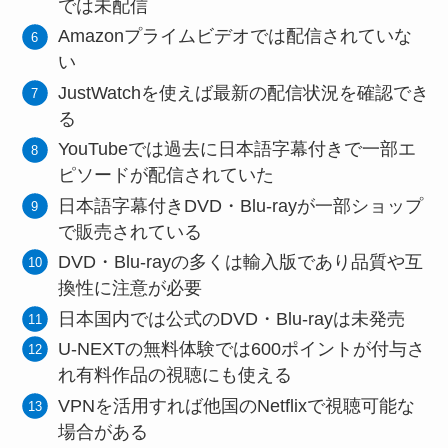
では未配信
Amazonプライムビデオでは配信されていな
い
JustWatchを使えば最新の配信状況を確認でき
る
YouTubeでは過去に日本語字幕付きで一部エ
ピソードが配信されていた
日本語字幕付きDVD・Blu-rayが一部ショップ
で販売されている
DVD・Blu-rayの多くは輸入版であり品質や互
換性に注意が必要
日本国内では公式のDVD・Blu-rayは未発売
U-NEXTの無料体験では600ポイントが付与さ
れ有料作品の視聴にも使える
VPNを活用すれば他国のNetflixで視聴可能な
場合がある