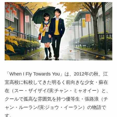
「When I Fly Towards You」は、2012年の秋、江
宜高校に転校してきた明るく前向きな少女・蘇在
在（スー・ザイザイ/演:チャン・ミャオイー）と、
クールで孤高な雰囲気を持つ優等生・張路浪（チ
ャン・ルーラン/演:ジョウ・イーラン）の物語で
す。