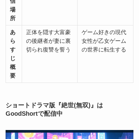
信
場
所
あ
正体を隠す大富豪
ゲーム好きの現代
ら
の後継者が妻に裏
女性が乙女ゲーム
す
切られ復讐を誓う
の世界に転生する
じ
概
要
ショートドラマ版『絶世(無双)』は
GoodShortで配信中