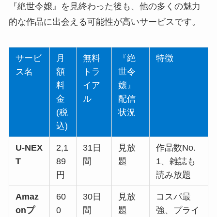
『絶世令嬢』を見終わった後も、他の多くの魅力
的な作品に出会える可能性が高いサービスです。
サービ
月
無料
『絶
特徴
ス名
額
トラ
世令
料
イア
嬢』
金
ル
配信
(税
状況
込)
U-NEX
2,1
31日
見放
作品数No.
T
89
間
題
1、雑誌も
円
読み放題
Amaz
60
30日
見放
コスパ最
onプ
0
間
題
強、プライ