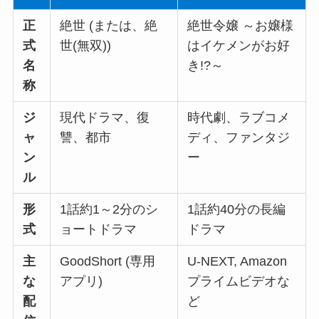
正
絶世 (または、絶
絶世令嬢 ～お嬢様
式
世(無双))
はイケメンがお好
名
き!?～
称
ジ
現代ドラマ、復
時代劇、ラブコメ
ャ
讐、都市
ディ、ファンタジ
ン
ー
ル
形
1話約1～2分のシ
1話約40分の長編
式
ョートドラマ
ドラマ
主
GoodShort (専用
U-NEXT, Amazon
な
アプリ)
プライムビデオな
配
ど