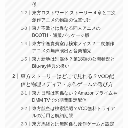
係
東方ロストワード ストーリー 4 章と二次
創作アニメの物語の位置づけ
東方不敗とは異なる同人アニメの
BOOTH・通販パッケージ版
東方宇逸貴賓室は検索ノイズ？二次創作
アニメの無声演出と音楽補完
東方新地は別媒体？第18話の公開状況と
Blu-ray特典の扱い
東方ストーリーはどこで見れる？VOD配
信と物理メディア・原作ゲームの選び方
東方日報は関係ない？Amazonプライムや
DMM TVでの期間限定配信
東方航空は検索誤認？VOD無料トライア
ルの活用と解約期限
東方馬経とは無関係な原作ゲームと設定