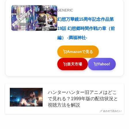
GENERIC
幻想万華鏡15周年記念作品第
19話 幻想郷時間作戦の章（前
編） -満福神社-
Amazonで見る
楽天市場
Yahoo!
ハンターハンター旧アニメはどこ
で見れる？1999年版の配信状況と
視聴方法を解説
あわせて読みたい