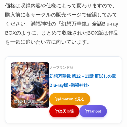
価格は収録内容や仕様によって変わりますので、
購入前に各サークルの販売ページで確認してみて
ください。満福神社の『幻想万華鏡』全話Blu-ray
BOXのように、まとめて収録されたBOX版は作品
を一気に追いたい方に向いています。
ノーブランド品
幻想万華鏡 第12－13話 肝試しの章
Blu-ray版 -満福神社-
Amazonで見る
楽天市場
Yahoo!