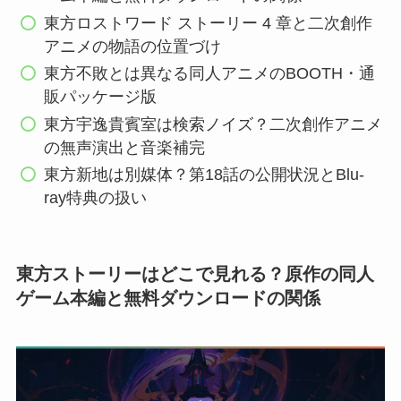
東方ロストワード ストーリー 4 章と二次創作
アニメの物語の位置づけ
東方不敗とは異なる同人アニメのBOOTH・通
販パッケージ版
東方宇逸貴賓室は検索ノイズ？二次創作アニメ
の無声演出と音楽補完
東方新地は別媒体？第18話の公開状況とBlu-
ray特典の扱い
東方ストーリーはどこで見れる？原作の同人
ゲーム本編と無料ダウンロードの関係