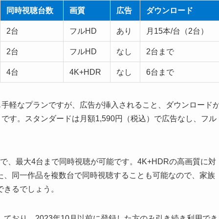
同時視聴台数
画質
広告
ダウンロード
2台
フルHD
あり
月15本/台（2台）
2台
フルHD
なし
2台まで
4台
4K+HDR
なし
6台まで
も手軽なプランですが、広告が挿入されること、ダウンロード
です。スタンダードは月額1,590円（税込）で広告なし、フル
）で、最大4台まで同時視聴が可能です。4K+HDRの高画質に対
た、同一作品を複数台で同時視聴することも可能なので、家族
できるでしょう。
ており、2023年10月以前に登録した方のみ引き続き利用でき