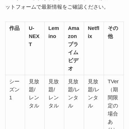
ットフォームで最新情報をご確認ください。
作品
U-
Lem
Ama
Netfl
その
NEX
ino
zon
ix
他
T
プラ
イム
ビデ
オ
シー
見放
見放
見放
見放
TVer
ズン
題/
題/
題/レ
題/レ
（期
1
レン
レン
ンタ
ンタ
間限
タル
タル
ル
ル
定の
場合
あ