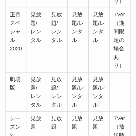
り）
正月
見放
見放
見放
見放
TVer
スペ
題/
題/
題/レ
題/レ
（期
シャ
レン
レン
ンタ
ンタ
間限
ル
タル
タル
ル
ル
定の
2020
場合
あ
り）
劇場
見放
見放
見放
見放
版
題/
題/
題/レ
題/レ
レン
レン
ンタ
ンタ
タル
タル
ル
ル
シー
見放
見放
見放
見放
TVer
ズン
題
題
題
題
（放
2
送時