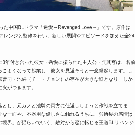
中国BLドラマ「逆愛～Revenged Love～」です。原作は
アレンジと監修を行い、新しい展開やエピソードを加えた全24
に3年付き合った彼女・岳悦に振られた主人公・呉其穹は、名
っこよくなって起業し、彼女を見返そうと一念発起します。し
御曹司・池騁（チー・チョン）の存在が大きな壁となり、しか
に火がつきます。
落とし、元カノと池騁の両方に仕返ししようと作戦を立てま
外な一面や、不器用な優しさに触れるうちに、呉所畏の感情は
の境界」が揺らいでいく、敵対から恋に転じる王道BLリベンジ