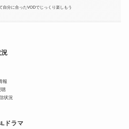
て自分に合ったVODでじっくり楽しもう
状況
情報
視聴
の配信状況
BLドラマ