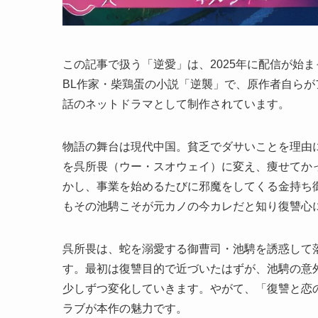
この記事で扱う「逆愛」は、2025年に配信が始まった
BL作家・柴鶏蛋の小説「逆襲」で、原作者自らが
話のネットドラマとして制作されています。
物語の舞台は現代中国。貧乏でダサいことを理由
を呉所畏（ウー・スオウェイ）に変え、痩せてか
かし、事業を始めるたびに邪魔をしてくる金持ち
もその池騁こそが元カノの今カレだと知り復讐心
呉所畏は、蛇を溺愛する御曹司・池騁を誘惑して
す。最初は復讐目的で近づいたはずが、池騁の意
少しずつ変化していきます。やがて、「復讐と恋
ラブが本作の魅力です。