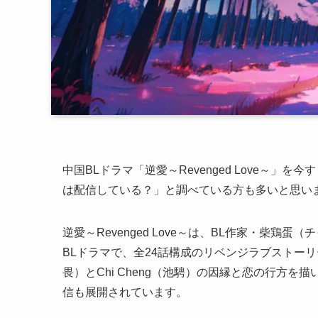
中国BLドラマ「逆愛～Revenged Love～」を今
は配信している？」と調べている方も多いと思い
逆愛～Revenged Love～は、BL作家・柴鶏
BLドラマで、全24話構成のリベンジラブストーリーです。V
畏）とChi Cheng（池騁）の因縁と恋の行方
信も展開されています。