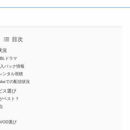
目次
状況
BLドラマ
購入パック情報
でレンタル視聴
ouTubeでの配信状況
ビス選び
がベスト？
点
VOD選び